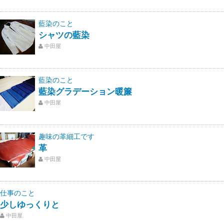
藍染のこと
シャツの藍染
中田屋
藍染のこと
藍染グラデーション暖簾
中田屋
趣味の革細工です
革
中田屋
仕事のこと
少しゆっくりと
中田屋