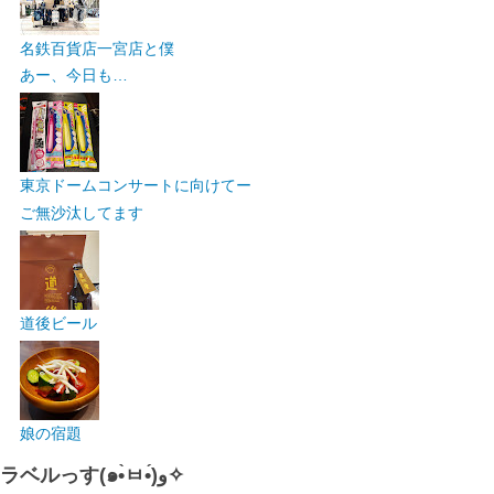
名鉄百貨店一宮店と僕
あー、今日も…
東京ドームコンサートに向けてー
ご無沙汰してます
道後ビール
娘の宿題
ラベルっす(๑•̀ㅂ•́)و✧