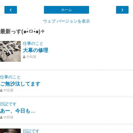
‹
›
ホーム
ウェブ バージョンを表示
最新っす(๑•̀ㅁ•́๑)✧
仕事のこと
大幕の修理
中田屋
仕事のこと
ご無沙汰してます
中田屋
日記です
あー、今日も…
中田屋
日記です