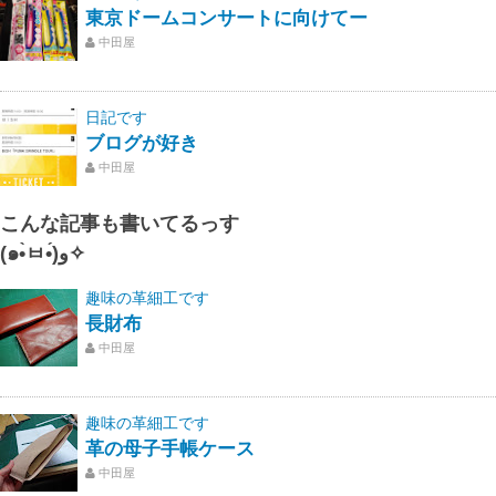
東京ドームコンサートに向けてー
中田屋
日記です
ブログが好き
中田屋
こんな記事も書いてるっす
(๑•̀ㅂ•́)و✧
趣味の革細工です
長財布
中田屋
趣味の革細工です
革の母子手帳ケース
中田屋