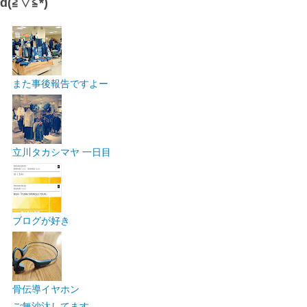
d(≧▽≦*)
また事後報告ですよー
立川タカシマヤ 一日目
ブログが好き
骨伝導イヤホン
ご無沙汰してます