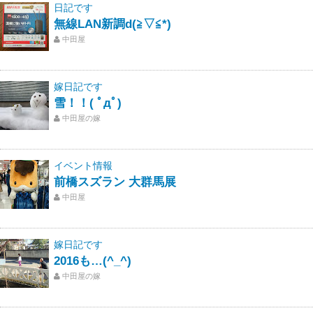
日記です
無線LAN新調d(≧▽≦*)
中田屋
嫁日記です
雪！！( ﾟдﾟ)
中田屋の嫁
イベント情報
前橋スズラン 大群馬展
中田屋
嫁日記です
2016も…(^_^)
中田屋の嫁