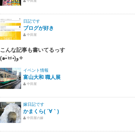
中田屋
日記です
ブログが好き
中田屋
こんな記事も書いてるっす
(๑•̀ㅂ•́)و✧
イベント情報
富山大和 職人展
中田屋
嫁日記です
かまくら( ´∀｀)
中田屋の嫁