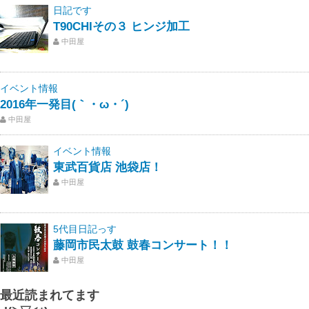
日記です
T90CHIその３ ヒンジ加工
中田屋
イベント情報
2016年一発目(｀・ω・´)ゝ
中田屋
イベント情報
東武百貨店 池袋店！
中田屋
5代目日記っす
藤岡市民太鼓 鼓春コンサート！！
中田屋
最近読まれてます