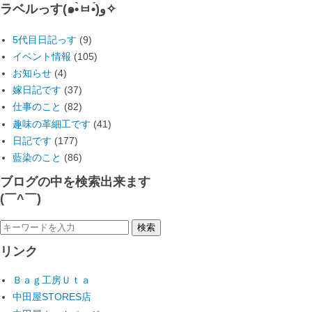
ラベルっす(๑•̀ㅂ•́)و✧
5代目日記っす
(9)
イベント情報
(105)
お知らせ
(4)
嫁日記です
(37)
仕事のこと
(82)
趣味の革細工です
(41)
日記です
(177)
藍染のこと
(86)
ブログの中を検索出来ます
(￣^￣)ゞ
リンク
Ｂａｇ工房Ｕｔａ
中田屋STORES店