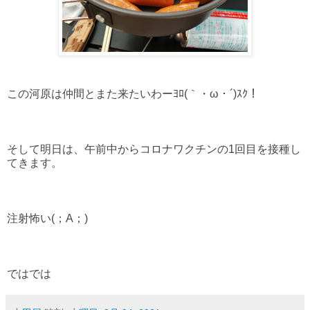
この河原は仲間とまた来たいわーﾖﾛ(｀・ω・´)ｽｸ！
そして明日は、午前中からコロナワクチンの1回目を接種し
てきます。
注射怖い(；A；)
ではでは