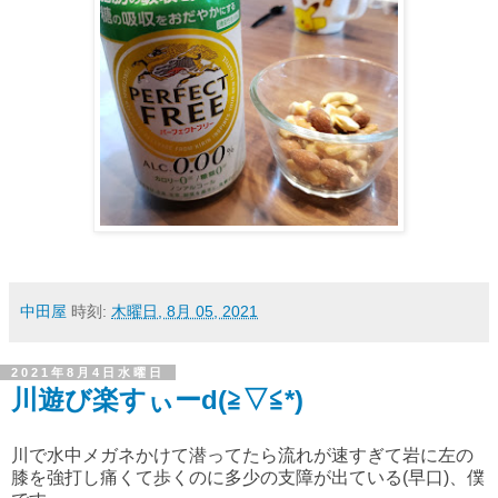
中田屋
時刻:
木曜日, 8月 05, 2021
2021年8月4日水曜日
川遊び楽すぃーd(≧▽≦*)
川で水中メガネかけて潜ってたら流れが速すぎて岩に左の
膝を強打し痛くて歩くのに多少の支障が出ている(早口)、僕