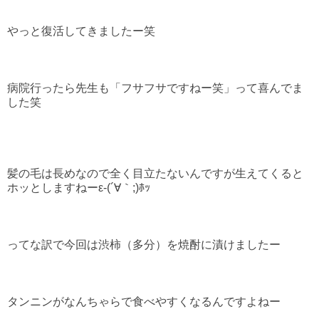
やっと復活してきましたー笑
病院行ったら先生も「フサフサですねー笑」って喜んでま
した笑
髪の毛は長めなので全く目立たないんですが生えてくると
ホッとしますねーε-(´∀｀;)ﾎｯ
ってな訳で今回は渋柿（多分）を焼酎に漬けましたー
タンニンがなんちゃらで食べやすくなるんですよねー