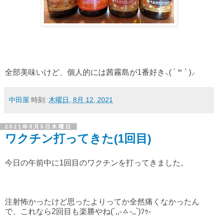
全部美味いけど、個人的には茜霧島が1番好き⸜( ´ ꒳ ` )⸝
中田屋
時刻:
木曜日, 8月 12, 2021
2021年8月5日木曜日
ワクチン打ってきた(1回目)
今日の午前中に1回目のワクチンを打ってきました。
注射怖かったけど思ったよりってか全然痛くなかったん
で、これなら2回目も楽勝やね(´,,-ㅿ-,,`)ﾌｩ-