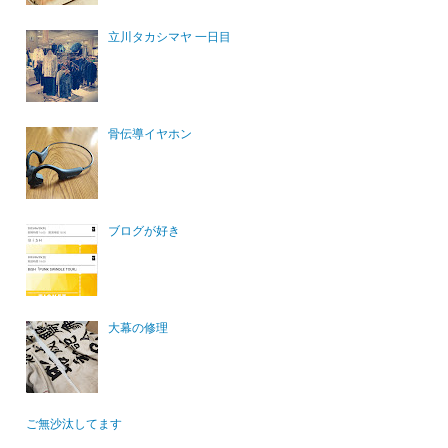
立川タカシマヤ 一日目
骨伝導イヤホン
ブログが好き
大幕の修理
ご無沙汰してます