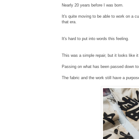
Nearly 20 years before I was born.
It's quite moving to be able to work on a c
that era. ⁡
It's hard to put into words this feeling. ⁡
This was a simple repair, but it looks like i
Passing on what has been passed down to 
The fabric and the work still have a purpose