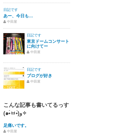
日記です
あー、今日も…
中田屋
日記です
東京ドームコンサート
に向けてー
中田屋
日記です
ブログが好き
中田屋
こんな記事も書いてるっす
(๑•̀ㅂ•́)و✧
足痛いです。
中田屋