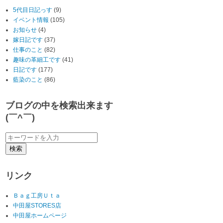
5代目日記っす
(9)
イベント情報
(105)
お知らせ
(4)
嫁日記です
(37)
仕事のこと
(82)
趣味の革細工です
(41)
日記です
(177)
藍染のこと
(86)
ブログの中を検索出来ます
(￣^￣)ゞ
リンク
Ｂａｇ工房Ｕｔａ
中田屋STORES店
中田屋ホームページ