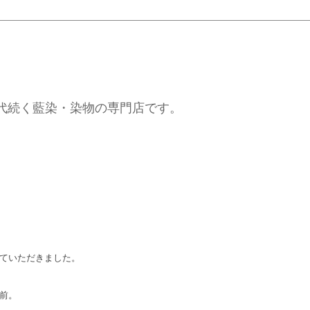
代続く藍染・染物の専門店です。
せていただきました。
も前。