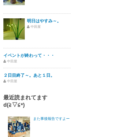
明日はやすみ～。
中田屋
イベントが終わって・・・
中田屋
２日目終了～。あと１日。
中田屋
最近読まれてます
d(≧▽≦*)
また事後報告ですよー