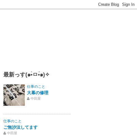
最新っす(๑•̀ㅁ•́๑)✧
仕事のこと
大幕の修理
中田屋
仕事のこと
ご無沙汰してます
中田屋