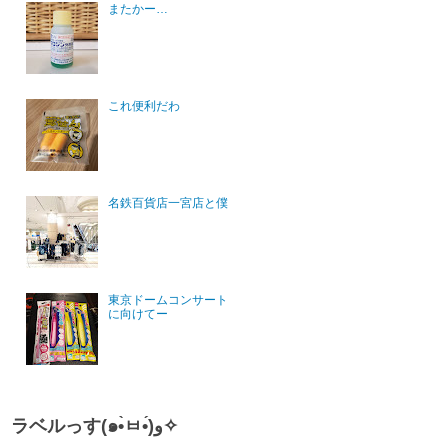
またかー…
これ便利だわ
名鉄百貨店一宮店と僕
東京ドームコンサート
に向けてー
ラベルっす(๑•̀ㅂ•́)و✧