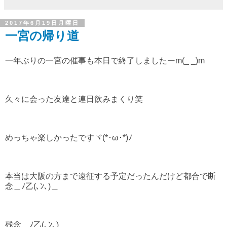
2017年6月19日月曜日
一宮の帰り道
一年ぶりの一宮の催事も本日で終了しましたーm(_ _)m
久々に会った友達と連日飲みまくり笑
めっちゃ楽しかったですヾ(*･ω･*)ﾉ
本当は大阪の方まで遠征する予定だったんだけど都合で断
念＿ﾉ乙(､ﾝ､)＿
残念＿ﾉ乙(､ﾝ､)＿