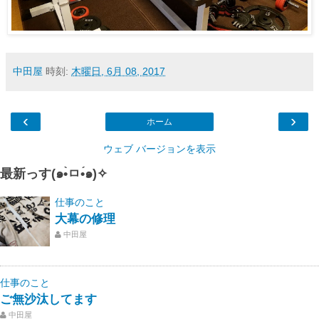
中田屋
時刻:
木曜日, 6月 08, 2017
‹
›
ホーム
ウェブ バージョンを表示
最新っす(๑•̀ㅁ•́๑)✧
仕事のこと
大幕の修理
中田屋
仕事のこと
ご無沙汰してます
中田屋