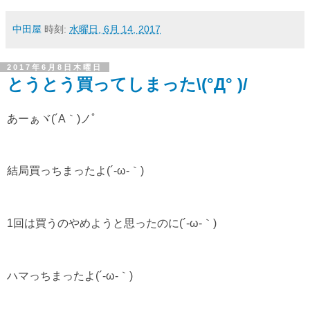
中田屋
時刻:
水曜日, 6月 14, 2017
2017年6月8日木曜日
とうとう買ってしまった\(°Д° )/
あーぁヾ(´A｀)ノﾟ
結局買っちまったよ(´-ω-｀)
1回は買うのやめようと思ったのに(´-ω-｀)
ハマっちまったよ(´-ω-｀)