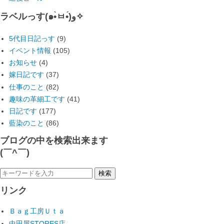
ラベルっす(๑•̀ㅂ•́)و✧
5代目日記っす
(9)
イベント情報
(105)
お知らせ
(4)
嫁日記です
(37)
仕事のこと
(82)
趣味の革細工です
(41)
日記です
(177)
藍染のこと
(86)
ブログの中を検索出来ます
(￣^￣)ゞ
リンク
Ｂａｇ工房Ｕｔａ
中田屋STORES店