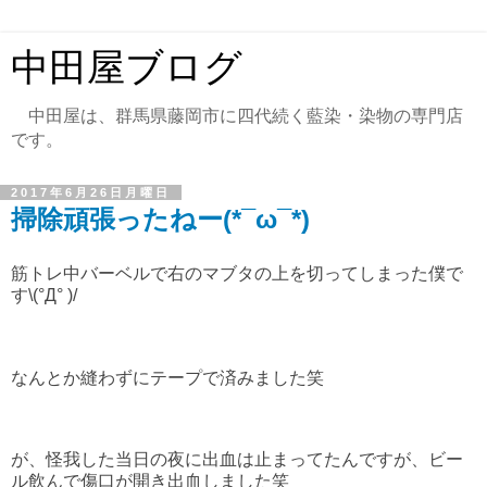
中田屋ブログ
中田屋は、群馬県藤岡市に四代続く藍染・染物の専門店
です。
2017年6月26日月曜日
掃除頑張ったねー(*¯ω¯*)
筋トレ中バーベルで右のマブタの上を切ってしまった僕で
す\(°Д° )/
なんとか縫わずにテープで済みました笑
が、怪我した当日の夜に出血は止まってたんですが、ビー
ル飲んで傷口が開き出血しました笑