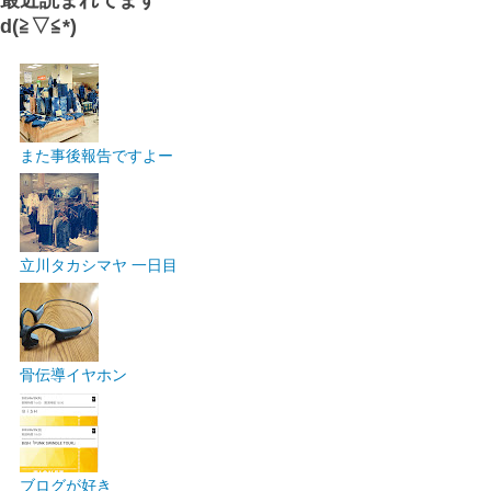
最近読まれてます
d(≧▽≦*)
また事後報告ですよー
立川タカシマヤ 一日目
骨伝導イヤホン
ブログが好き