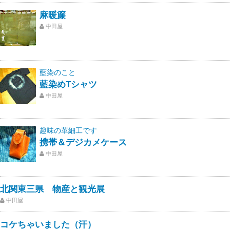
麻暖簾
中田屋
藍染のこと
藍染めTシャツ
中田屋
趣味の革細工です
携帯＆デジカメケース
中田屋
北関東三県 物産と観光展
中田屋
コケちゃいました（汗）