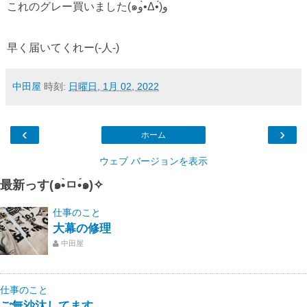
これのグレー買いました(๑و•̀Δ•́)و
早く届いてくれー(-人-)
中田屋
時刻:
日曜日, 1月 02, 2022
‹
›
ホーム
ウェブ バージョンを表示
最新っす(๑•̀ㅁ•́๑)✧
仕事のこと
大幕の修理
中田屋
仕事のこと
ご無沙汰してます