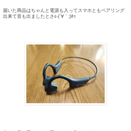
届いた商品はちゃんと電源も入ってスマホともペアリング
出来て音も出ましたとさε-(´∀｀;)ﾎｯ