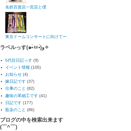
名鉄百貨店一宮店と僕
東京ドームコンサートに向けてー
ラベルっす(๑•̀ㅂ•́)و✧
5代目日記っす
(9)
イベント情報
(105)
お知らせ
(4)
嫁日記です
(37)
仕事のこと
(82)
趣味の革細工です
(41)
日記です
(177)
藍染のこと
(86)
ブログの中を検索出来ます
(￣^￣)ゞ