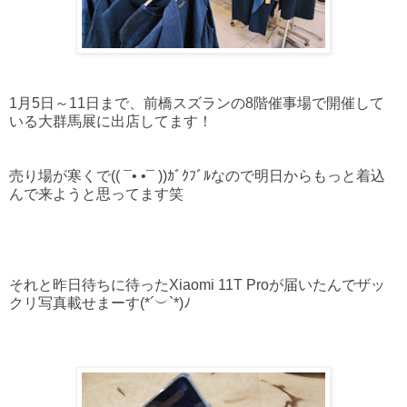
1月5日～11日まで、前橋スズランの8階催事場で開催して
いる大群馬展に出店してます！
売り場が寒くで(( ¯• •¯ ))ｶﾞｸﾌﾞﾙなので明日からもっと着込
んで来ようと思ってます笑
それと昨日待ちに待ったXiaomi 11T Proが届いたんでザッ
クリ写真載せまーす(*´︶`*)ﾉ