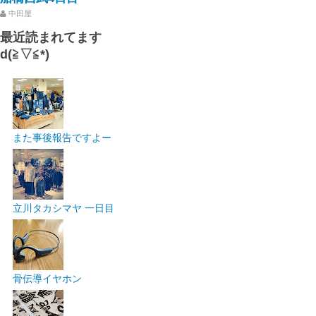
中田屋
最近読まれてます
d(≧▽≦*)
また事後報告ですよー
立川タカシマヤ 一日目
骨伝導イヤホン