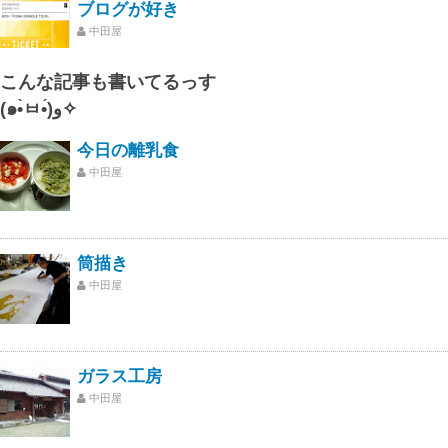
ブログが好き
中田屋
こんな記事も書いてるっす
(๑•̀ㅂ•́)و✧
今日の離乳食
中田屋
筒描き
中田屋
ガラス工房
中田屋