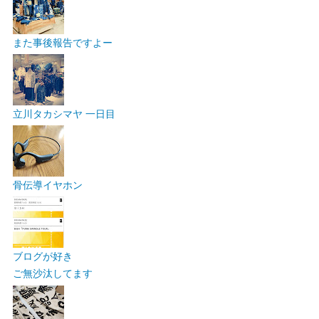
また事後報告ですよー
立川タカシマヤ 一日目
骨伝導イヤホン
ブログが好き
ご無沙汰してます