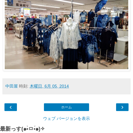
中田屋
時刻:
木曜日, 6月 05, 2014
‹
›
ホーム
ウェブ バージョンを表示
最新っす(๑•̀ㅁ•́๑)✧