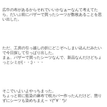
広巾の布があるからそれでいいかなぁーなんて考えてた
ら、だいぶ前にバザーで買ったシーツが数枚あることを思
い出した。
ただ、工房の引っ越しの折にどこぞへしまい込んだみたい
で今日探して引っぱり出した。
まぁ、バザーで買ったシーツなんで、新品なんだけどちょ
っとシミが(・・;)・・・
そこでいよいよやっちまった。
ちょっと前に藍染の麻布で枕カバー作ったんだけど、懲り
ずにシーツも染めちまえ～ヾ(*´∀｀*)ﾉ