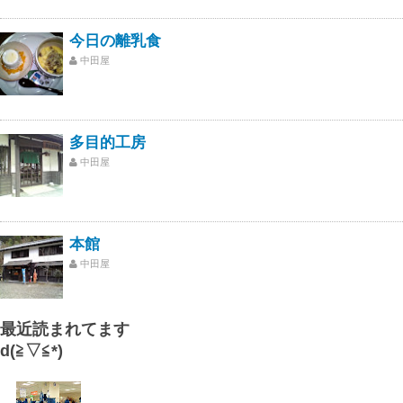
今日の離乳食
中田屋
多目的工房
中田屋
本館
中田屋
最近読まれてます
d(≧▽≦*)