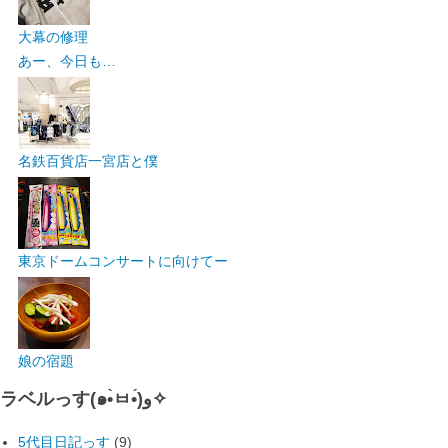
大幕の修理
あー、今日も…
名鉄百貨店一宮店と僕
東京ドームコンサートに向けてー
娘の宿題
ラベルっす(๑•̀ㅂ•́)و✧
5代目日記っす
(9)