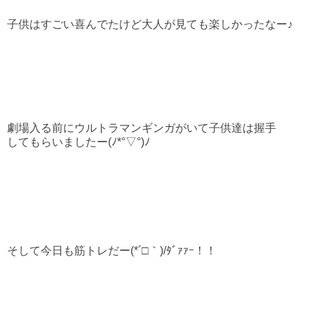
子供はすごい喜んでたけど大人が見ても楽しかったなー♪
劇場入る前にウルトラマンギンガがいて子供達は握手
してもらいましたー(ﾉ*°▽°)ﾉ
そして今日も筋トレだー(*´□｀)/ﾀﾞｧｧｰ！！