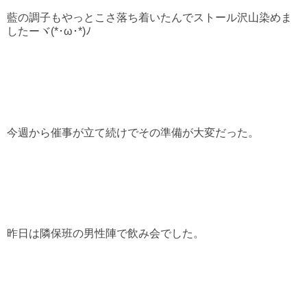
藍の調子もやっとこさ落ち着いたんでストール沢山染めま
したーヾ(*･ω･*)ﾉ
今週から催事が立て続けでその準備が大変だった。
昨日は隣保班の男性陣で飲み会でした。