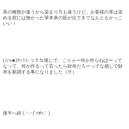
革の種類が違うから染まり方も違うけど、お客様の革は染
める前には無かった革本来の筋が出てきてなんともかっこ
いい！
(☆ч★)ｳｯ ﾋｮｰってな感じで、こりゃー何か作らねばーって
なって、何か作るって言ったら財布だろーってな感じで財
布を新調する事になりました（汗）
後半へ続く･･･(´>∀<｀)ゝ