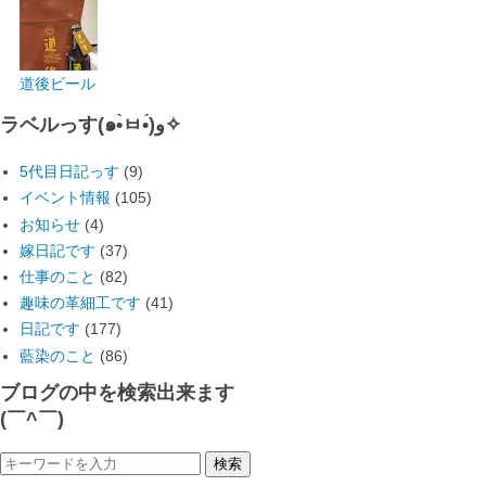
道後ビール
ラベルっす(๑•̀ㅂ•́)و✧
5代目日記っす
(9)
イベント情報
(105)
お知らせ
(4)
嫁日記です
(37)
仕事のこと
(82)
趣味の革細工です
(41)
日記です
(177)
藍染のこと
(86)
ブログの中を検索出来ます
(￣^￣)ゞ