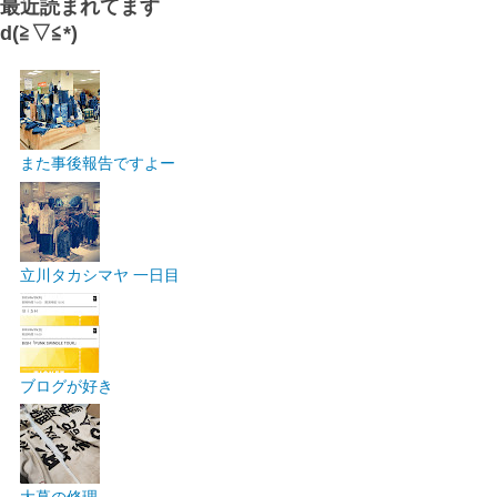
最近読まれてます
d(≧▽≦*)
また事後報告ですよー
立川タカシマヤ 一日目
ブログが好き
大幕の修理