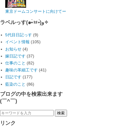
東京ドームコンサートに向けてー
ラベルっす(๑•̀ㅂ•́)و✧
5代目日記っす
(9)
イベント情報
(105)
お知らせ
(4)
嫁日記です
(37)
仕事のこと
(82)
趣味の革細工です
(41)
日記です
(177)
藍染のこと
(86)
ブログの中を検索出来ます
(￣^￣)ゞ
リンク