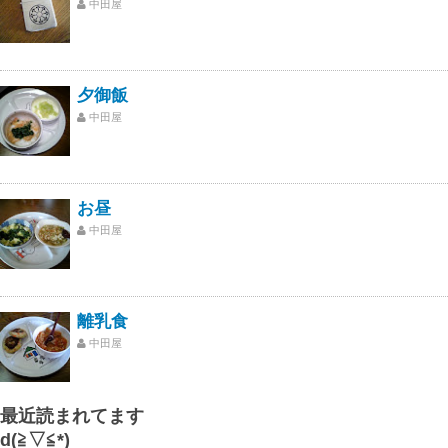
中田屋
夕御飯
中田屋
お昼
中田屋
離乳食
中田屋
最近読まれてます
d(≧▽≦*)