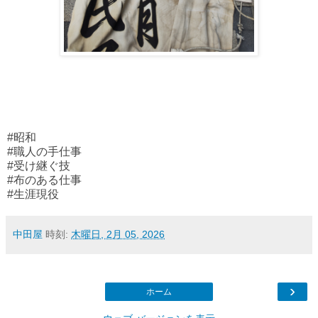
#昭和
#職人の手仕事
#受け継ぐ技
#布のある仕事
#生涯現役
中田屋
時刻:
木曜日, 2月 05, 2026
›
ホーム