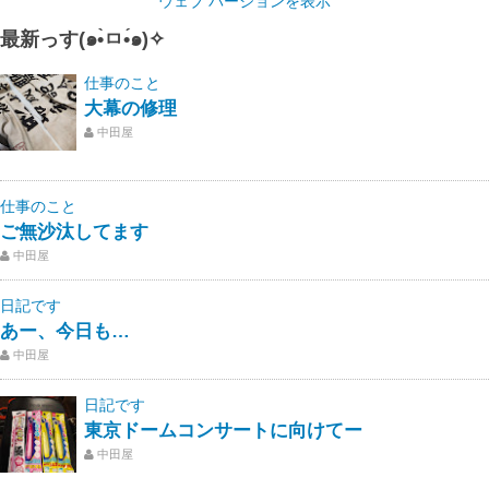
ウェブ バージョンを表示
最新っす(๑•̀ㅁ•́๑)✧
仕事のこと
大幕の修理
中田屋
仕事のこと
ご無沙汰してます
中田屋
日記です
あー、今日も…
中田屋
日記です
東京ドームコンサートに向けてー
中田屋