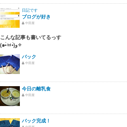
日記です
ブログが好き
中田屋
こんな記事も書いてるっす
(๑•̀ㅂ•́)و✧
バック
中田屋
今日の離乳食
中田屋
バック完成！
中田屋