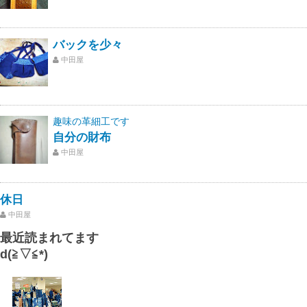
バックを少々
中田屋
趣味の革細工です
自分の財布
中田屋
休日
中田屋
最近読まれてます
d(≧▽≦*)