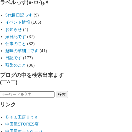
ラベルっす(๑•̀ㅂ•́)و✧
5代目日記っす
(9)
イベント情報
(105)
お知らせ
(4)
嫁日記です
(37)
仕事のこと
(82)
趣味の革細工です
(41)
日記です
(177)
藍染のこと
(86)
ブログの中を検索出来ます
(￣^￣)ゞ
リンク
Ｂａｇ工房Ｕｔａ
中田屋STORES店
中田屋ホームページ