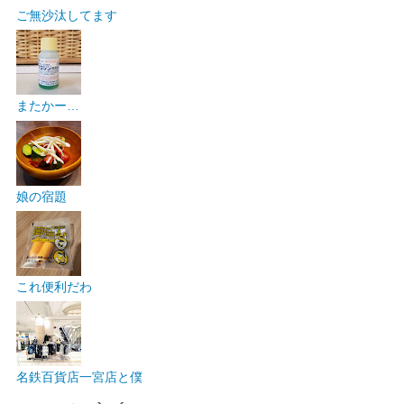
ご無沙汰してます
またかー…
娘の宿題
これ便利だわ
名鉄百貨店一宮店と僕