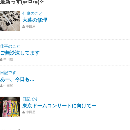
最新っす(๑•̀ㅁ•́๑)✧
仕事のこと
大幕の修理
中田屋
仕事のこと
ご無沙汰してます
中田屋
日記です
あー、今日も…
中田屋
日記です
東京ドームコンサートに向けてー
中田屋