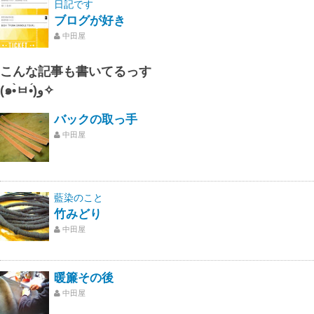
日記です
ブログが好き
中田屋
こんな記事も書いてるっす
(๑•̀ㅂ•́)و✧
バックの取っ手
中田屋
藍染のこと
竹みどり
中田屋
暖簾その後
中田屋