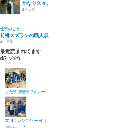
かなり久々。
中田屋
仕事のこと
前橋スズランの職人展
中田屋
最近読まれてます
d(≧▽≦*)
また事後報告ですよー
立川タカシマヤ 一日目