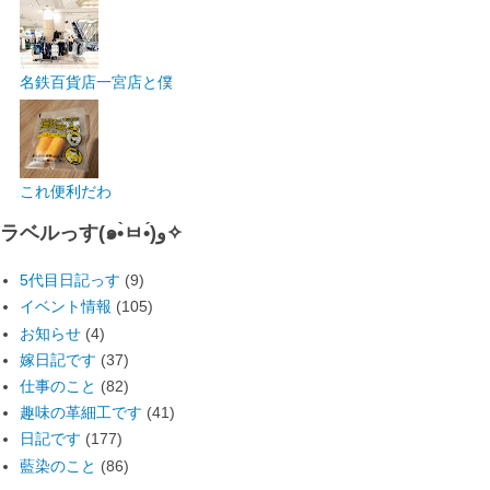
名鉄百貨店一宮店と僕
これ便利だわ
ラベルっす(๑•̀ㅂ•́)و✧
5代目日記っす
(9)
イベント情報
(105)
お知らせ
(4)
嫁日記です
(37)
仕事のこと
(82)
趣味の革細工です
(41)
日記です
(177)
藍染のこと
(86)