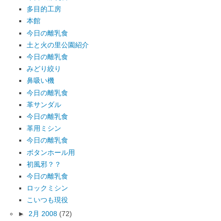
多目的工房
本館
今日の離乳食
土と火の里公園紹介
今日の離乳食
みどり絞り
鼻吸い機
今日の離乳食
革サンダル
今日の離乳食
革用ミシン
今日の離乳食
ボタンホール用
初風邪？？
今日の離乳食
ロックミシン
こいつも現役
►
2月 2008
(72)