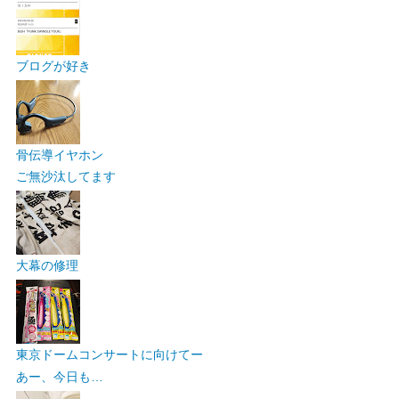
ブログが好き
骨伝導イヤホン
ご無沙汰してます
大幕の修理
東京ドームコンサートに向けてー
あー、今日も…