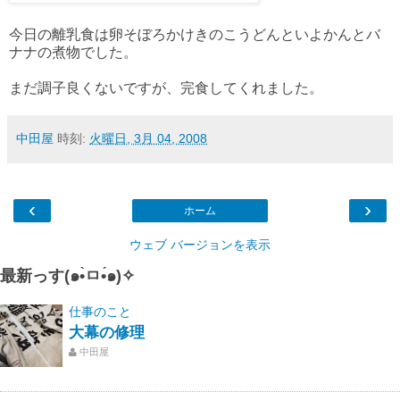
今日の離乳食は卵そぼろかけきのこうどんといよかんとバ
ナナの煮物でした。
まだ調子良くないですが、完食してくれました。
中田屋
時刻:
火曜日, 3月 04, 2008
‹
›
ホーム
ウェブ バージョンを表示
最新っす(๑•̀ㅁ•́๑)✧
仕事のこと
大幕の修理
中田屋