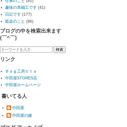
仕事のこと
(82)
趣味の革細工です
(41)
日記です
(177)
藍染のこと
(86)
ブログの中を検索出来ます
(￣^￣)ゞ
リンク
Ｂａｇ工房Ｕｔａ
中田屋STORES店
中田屋ホームページ
書いてる人
中田屋
中田屋の嫁