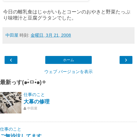
今日の離乳食はじゃがいもとコーンのおやきと野菜たっぷ
り味噌汁と豆腐グラタンでした。
中田屋
時刻:
金曜日, 3月 21, 2008
‹
›
ホーム
ウェブ バージョンを表示
最新っす(๑•̀ㅁ•́๑)✧
仕事のこと
大幕の修理
中田屋
仕事のこと
ご無沙汰してます