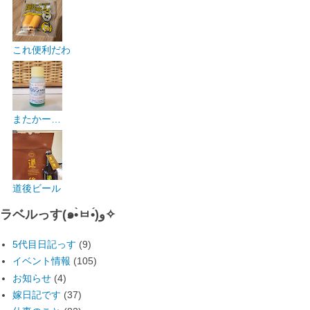
これ便利だわ
またかー…
道後ビール
ラベルっす(๑•̀ㅂ•́)و✧
5代目日記っす
(9)
イベント情報
(105)
お知らせ
(4)
嫁日記です
(37)