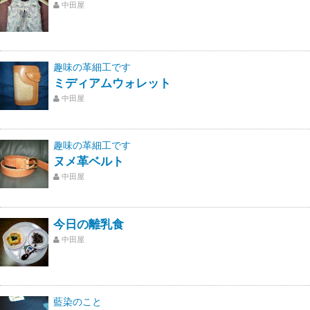
中田屋
趣味の革細工です
ミディアムウォレット
中田屋
趣味の革細工です
ヌメ革ベルト
中田屋
今日の離乳食
中田屋
藍染のこと