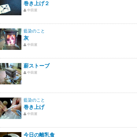
巻き上げ２
中田屋
藍染のこと
灰
中田屋
薪ストーブ
中田屋
藍染のこと
巻き上げ
中田屋
今日の離乳食