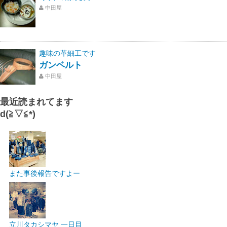
中田屋
趣味の革細工です
ガンベルト
中田屋
最近読まれてます
d(≧▽≦*)
また事後報告ですよー
立川タカシマヤ 一日目