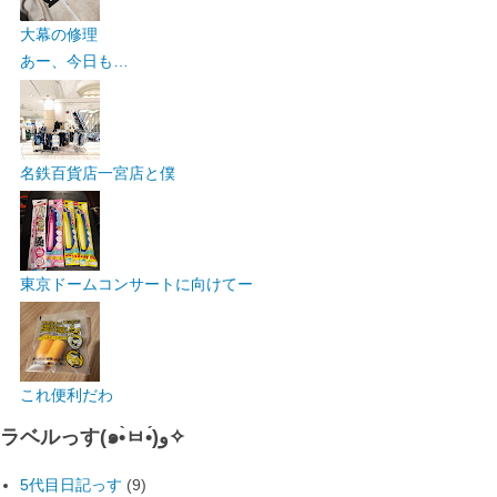
大幕の修理
あー、今日も…
名鉄百貨店一宮店と僕
東京ドームコンサートに向けてー
これ便利だわ
ラベルっす(๑•̀ㅂ•́)و✧
5代目日記っす
(9)