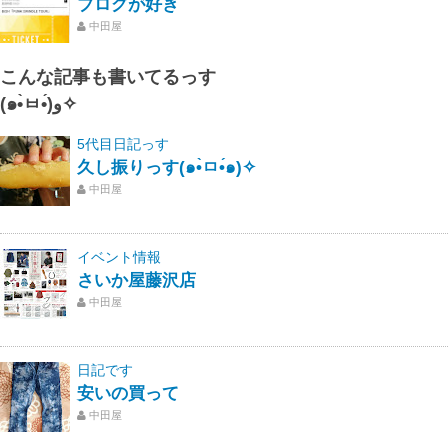
ブログが好き
中田屋
こんな記事も書いてるっす
(๑•̀ㅂ•́)و✧
5代目日記っす
久し振りっす(๑•̀ㅁ•́๑)✧
中田屋
イベント情報
さいか屋藤沢店
中田屋
日記です
安いの買って
中田屋