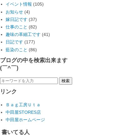
イベント情報
(105)
お知らせ
(4)
嫁日記です
(37)
仕事のこと
(82)
趣味の革細工です
(41)
日記です
(177)
藍染のこと
(86)
ブログの中を検索出来ます
(￣^￣)ゞ
リンク
Ｂａｇ工房Ｕｔａ
中田屋STORES店
中田屋ホームページ
書いてる人