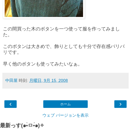
この間買った木のボタンを一つ使って服を作ってみまし
た。
このボタンは大きめで、飾りとしても十分で存在感バリバ
リです。
早く他のボタンも使ってみたいなぁ。
中田屋
時刻:
月曜日, 9月 15, 2008
‹
›
ホーム
ウェブ バージョンを表示
最新っす(๑•̀ㅁ•́๑)✧