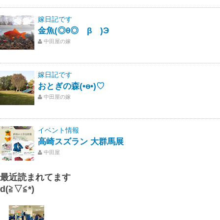
嫁日記です
金魚(◎θ◎ β )Э
中田屋の嫁
嫁日記です
おとぎの森(•ө•)♡
中田屋の嫁
イベント情報
高崎スズラン 大群馬展
中田屋
最近読まれてます
d(≧▽≦*)