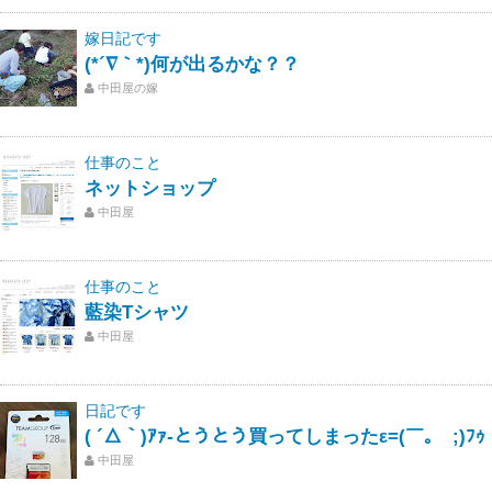
嫁日記です
(*´∇｀*)何が出るかな？？
中田屋の嫁
仕事のこと
ネットショップ
中田屋
仕事のこと
藍染Tシャツ
中田屋
日記です
( ´△｀)ｱｧ-とうとう買ってしまったε=(￣｡￣;)ﾌｩ
中田屋