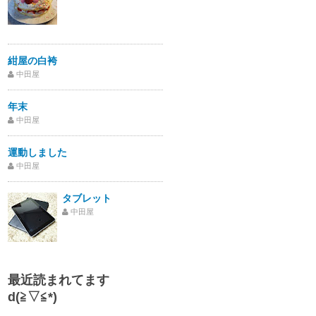
紺屋の白袴
中田屋
年末
中田屋
運動しました
中田屋
タブレット
中田屋
最近読まれてます
d(≧▽≦*)