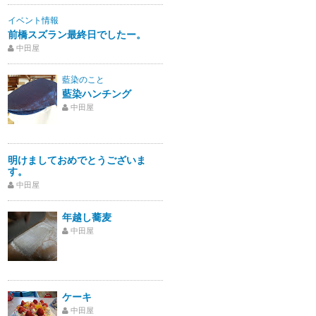
イベント情報
前橋スズラン最終日でしたー。
中田屋
藍染のこと
藍染ハンチング
中田屋
明けましておめでとうございま
す。
中田屋
年越し蕎麦
中田屋
ケーキ
中田屋