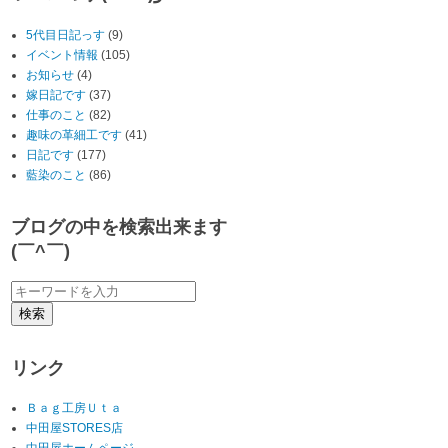
5代目日記っす
(9)
イベント情報
(105)
お知らせ
(4)
嫁日記です
(37)
仕事のこと
(82)
趣味の革細工です
(41)
日記です
(177)
藍染のこと
(86)
ブログの中を検索出来ます
(￣^￣)ゞ
リンク
Ｂａｇ工房Ｕｔａ
中田屋STORES店
中田屋ホームページ