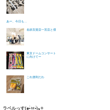
あー、今日も…
名鉄百貨店一宮店と僕
東京ドームコンサート
に向けてー
これ便利だわ
ラベルっす(๑•̀ㅂ•́)و✧