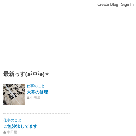
最新っす(๑•̀ㅁ•́๑)✧
仕事のこと
大幕の修理
中田屋
仕事のこと
ご無沙汰してます
中田屋