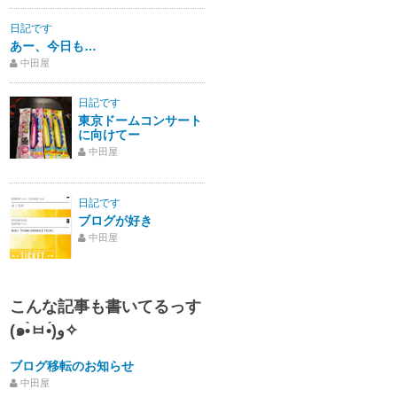
日記です
あー、今日も…
中田屋
日記です
東京ドームコンサート
に向けてー
中田屋
日記です
ブログが好き
中田屋
こんな記事も書いてるっす
(๑•̀ㅂ•́)و✧
ブログ移転のお知らせ
中田屋