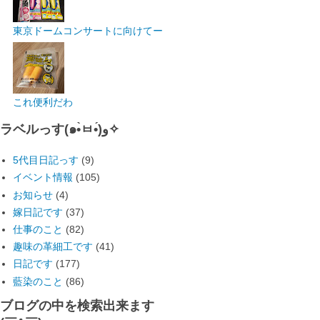
東京ドームコンサートに向けてー
これ便利だわ
ラベルっす(๑•̀ㅂ•́)و✧
5代目日記っす
(9)
イベント情報
(105)
お知らせ
(4)
嫁日記です
(37)
仕事のこと
(82)
趣味の革細工です
(41)
日記です
(177)
藍染のこと
(86)
ブログの中を検索出来ます