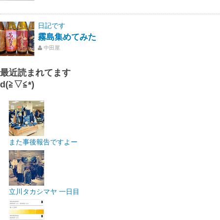
日記です
霧島集めてみた
中田屋
最近読まれてます
d(≧▽≦*)
また事後報告ですよー
立川タカシマヤ 一日目