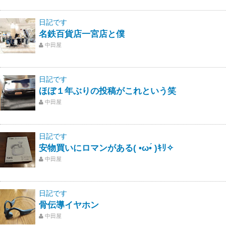
日記です
名鉄百貨店一宮店と僕
中田屋
日記です
ほぼ１年ぶりの投稿がこれという笑
中田屋
日記です
安物買いにロマンがある( •ω•́ )ｷﾘ✧
中田屋
日記です
骨伝導イヤホン
中田屋