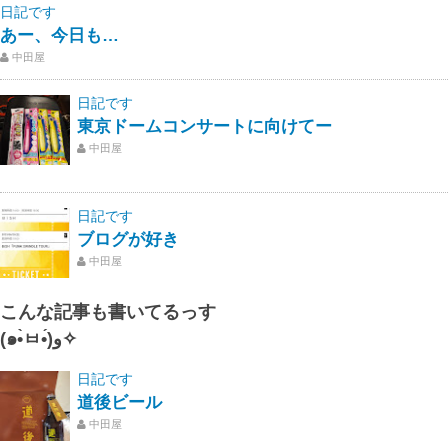
日記です
あー、今日も…
中田屋
日記です
東京ドームコンサートに向けてー
中田屋
日記です
ブログが好き
中田屋
こんな記事も書いてるっす
(๑•̀ㅂ•́)و✧
日記です
道後ビール
中田屋