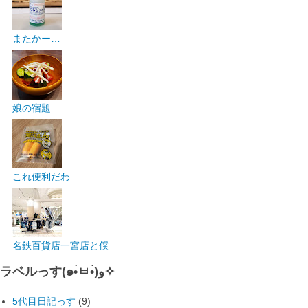
またかー…
娘の宿題
これ便利だわ
名鉄百貨店一宮店と僕
ラベルっす(๑•̀ㅂ•́)و✧
5代目日記っす
(9)