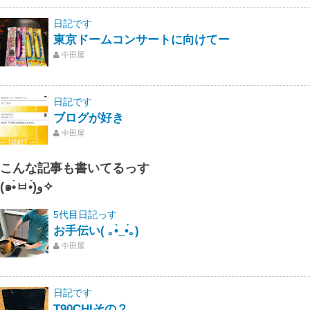
日記です
東京ドームコンサートに向けてー
中田屋
日記です
ブログが好き
中田屋
こんな記事も書いてるっす
(๑•̀ㅂ•́)و✧
5代目日記っす
お手伝い( ｡•̀_•́｡)
中田屋
日記です
T90CHIその２