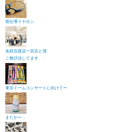
骨伝導イヤホン
名鉄百貨店一宮店と僕
ご無沙汰してます
東京ドームコンサートに向けてー
またかー…