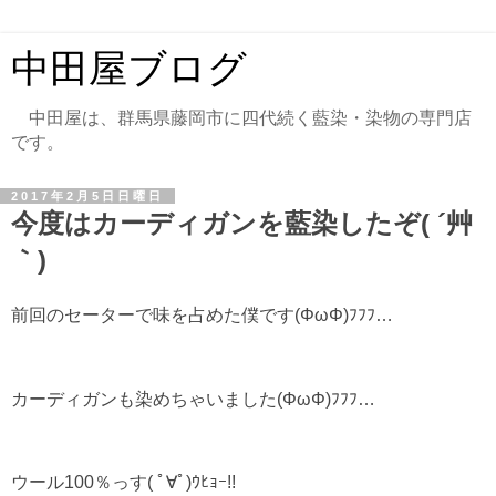
中田屋ブログ
中田屋は、群馬県藤岡市に四代続く藍染・染物の専門店
です。
2017年2月5日日曜日
今度はカーディガンを藍染したぞ( ´艸
｀)
前回のセーターで味を占めた僕です(ΦωΦ)ﾌﾌﾌ…
カーディガンも染めちゃいました(ΦωΦ)ﾌﾌﾌ…
ウール100％っす( ﾟ∀ﾟ)ｳﾋｮｰ!!