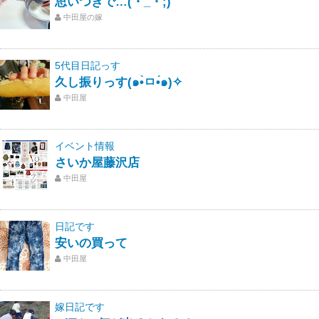
思いつきで…(・_・;)
中田屋の嫁
5代目日記っす
久し振りっす(๑•̀ㅁ•́๑)✧
中田屋
イベント情報
さいか屋藤沢店
中田屋
日記です
安いの買って
中田屋
嫁日記です