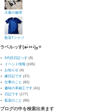
大幕の修理
藍染Tシャツ
ラベルっす(๑•̀ㅂ•́)و✧
5代目日記っす
(9)
イベント情報
(105)
お知らせ
(4)
嫁日記です
(37)
仕事のこと
(82)
趣味の革細工です
(41)
日記です
(177)
藍染のこと
(86)
ブログの中を検索出来ます