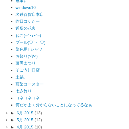
無事に
windows10
名鉄百貨店本店
昨日コケたー
近所の花火
ねこ(=^･ｪ･^=)
プール(♡˙︶˙♡)
染色用Tシャツ
お祭り(>∀<)
藤岡まつり
そごう川口店
土鍋。
藍染コースター
七夕飾り
コネコネコネ
何だかよく分からないことになってるなぁ
►
6月 2015
(13)
►
5月 2015
(12)
►
4月 2015
(10)