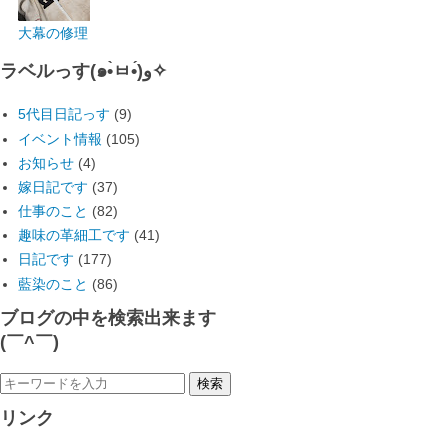
大幕の修理
ラベルっす(๑•̀ㅂ•́)و✧
5代目日記っす
(9)
イベント情報
(105)
お知らせ
(4)
嫁日記です
(37)
仕事のこと
(82)
趣味の革細工です
(41)
日記です
(177)
藍染のこと
(86)
ブログの中を検索出来ます
(￣^￣)ゞ
リンク