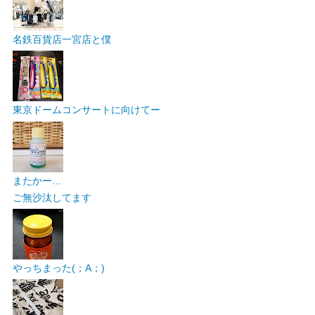
名鉄百貨店一宮店と僕
東京ドームコンサートに向けてー
またかー…
ご無沙汰してます
やっちまった(；A；)