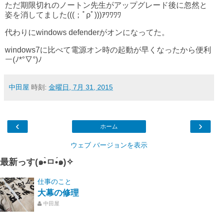
ただ期限切れのノートン先生がアップグレード後に忽然と
姿を消してました(((；ﾟρﾟ)))ｱﾜﾜﾜﾜ
代わりにwindows defenderがオンになってた。
windows7に比べて電源オン時の起動が早くなったから便利
ー(ﾉ*°▽°)ﾉ
中田屋
時刻:
金曜日, 7月 31, 2015
‹
›
ホーム
ウェブ バージョンを表示
最新っす(๑•̀ㅁ•́๑)✧
仕事のこと
大幕の修理
中田屋