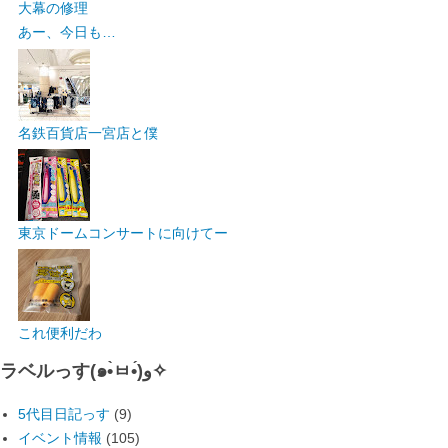
大幕の修理
あー、今日も…
名鉄百貨店一宮店と僕
東京ドームコンサートに向けてー
これ便利だわ
ラベルっす(๑•̀ㅂ•́)و✧
5代目日記っす
(9)
イベント情報
(105)