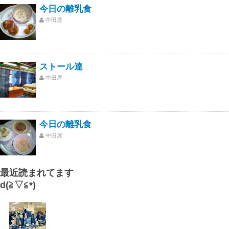
今日の離乳食
中田屋
ストール達
中田屋
今日の離乳食
中田屋
最近読まれてます
d(≧▽≦*)