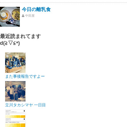
今日の離乳食
中田屋
最近読まれてます
d(≧▽≦*)
また事後報告ですよー
立川タカシマヤ 一日目