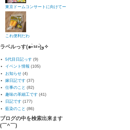
東京ドームコンサートに向けてー
これ便利だわ
ラベルっす(๑•̀ㅂ•́)و✧
5代目日記っす
(9)
イベント情報
(105)
お知らせ
(4)
嫁日記です
(37)
仕事のこと
(82)
趣味の革細工です
(41)
日記です
(177)
藍染のこと
(86)
ブログの中を検索出来ます
(￣^￣)ゞ