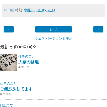
中田屋
時刻:
水曜日, 1月 05, 2011
‹
›
ホーム
ウェブ バージョンを表示
最新っす(๑•̀ㅁ•́๑)✧
仕事のこと
大幕の修理
中田屋
仕事のこと
ご無沙汰してます
中田屋
日記です