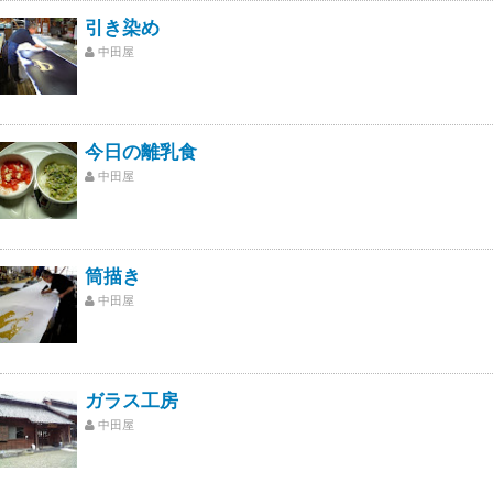
引き染め
中田屋
今日の離乳食
中田屋
筒描き
中田屋
ガラス工房
中田屋