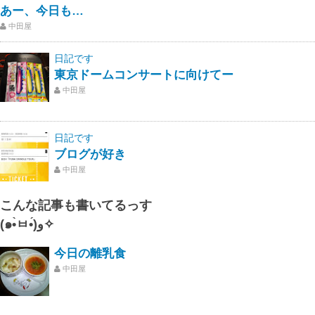
あー、今日も…
中田屋
日記です
東京ドームコンサートに向けてー
中田屋
日記です
ブログが好き
中田屋
こんな記事も書いてるっす
(๑•̀ㅂ•́)و✧
今日の離乳食
中田屋