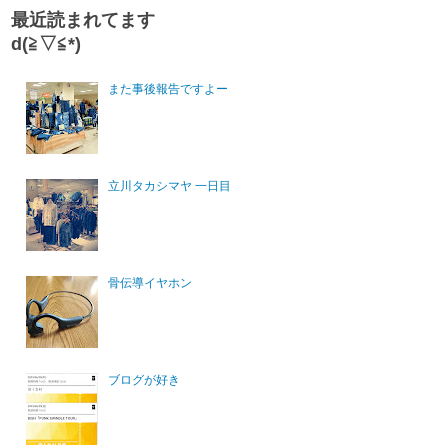
最近読まれてます
d(≧▽≦*)
また事後報告ですよー
立川タカシマヤ 一日目
骨伝導イヤホン
ブログが好き