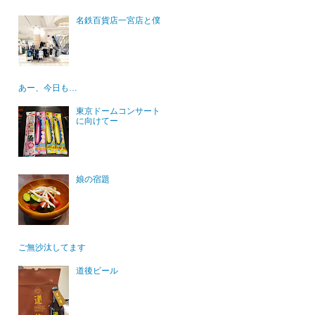
名鉄百貨店一宮店と僕
あー、今日も…
東京ドームコンサート
に向けてー
娘の宿題
ご無沙汰してます
道後ビール