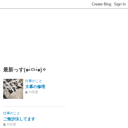
最新っす(๑•̀ㅁ•́๑)✧
仕事のこと
大幕の修理
中田屋
仕事のこと
ご無沙汰してます
中田屋