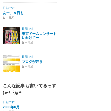
日記です
あー、今日も…
中田屋
日記です
東京ドームコンサート
に向けてー
中田屋
日記です
ブログが好き
中田屋
こんな記事も書いてるっす
(๑•̀ㅂ•́)و✧
日記です
2008年6月