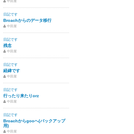
中田屋
日記です
Broachからのデータ移行
中田屋
日記です
残念
中田屋
日記です
経緯です
中田屋
日記です
行ったり来たりorz
中田屋
日記です
Broachからgooへ(バックアップ
用)
中田屋