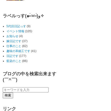
ラベルっす(๑•̀ㅂ•́)و✧
5代目日記っす
(9)
イベント情報
(105)
お知らせ
(4)
嫁日記です
(37)
仕事のこと
(82)
趣味の革細工です
(41)
日記です
(177)
藍染のこと
(86)
ブログの中を検索出来ます
(￣^￣)ゞ
リンク