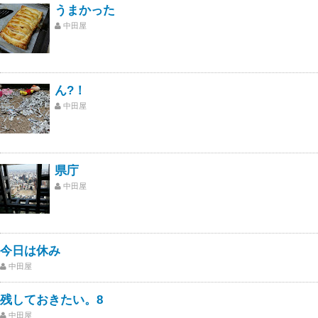
うまかった
中田屋
ん?！
中田屋
県庁
中田屋
今日は休み
中田屋
残しておきたい。8
中田屋