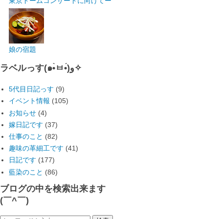
東京ドームコンサートに向けてー
娘の宿題
ラベルっす(๑•̀ㅂ•́)و✧
5代目日記っす
(9)
イベント情報
(105)
お知らせ
(4)
嫁日記です
(37)
仕事のこと
(82)
趣味の革細工です
(41)
日記です
(177)
藍染のこと
(86)
ブログの中を検索出来ます
(￣^￣)ゞ