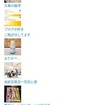
大幕の修理
ブログが好き
ご無沙汰してます
またかー…
名鉄百貨店一宮店と僕