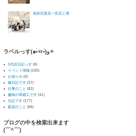
名鉄百貨店一宮店と僕
ラベルっす(๑•̀ㅂ•́)و✧
5代目日記っす
(9)
イベント情報
(105)
お知らせ
(4)
嫁日記です
(37)
仕事のこと
(82)
趣味の革細工です
(41)
日記です
(177)
藍染のこと
(86)
ブログの中を検索出来ます
(￣^￣)ゞ