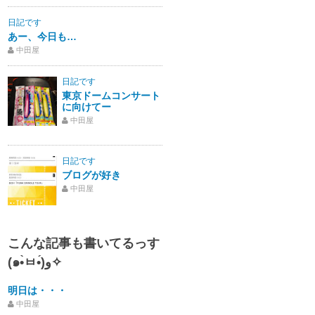
日記です
あー、今日も…
中田屋
日記です
東京ドームコンサート
に向けてー
中田屋
日記です
ブログが好き
中田屋
こんな記事も書いてるっす
(๑•̀ㅂ•́)و✧
明日は・・・
中田屋