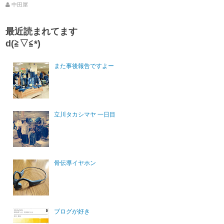
中田屋
最近読まれてます
d(≧▽≦*)
また事後報告ですよー
立川タカシマヤ 一日目
骨伝導イヤホン
ブログが好き