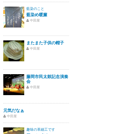
藍染のこと
藍染め暖簾
中田屋
またまた子供の帽子
中田屋
藤岡市民太鼓記念演奏
会
中田屋
元気だなぁ
中田屋
趣味の革細工です