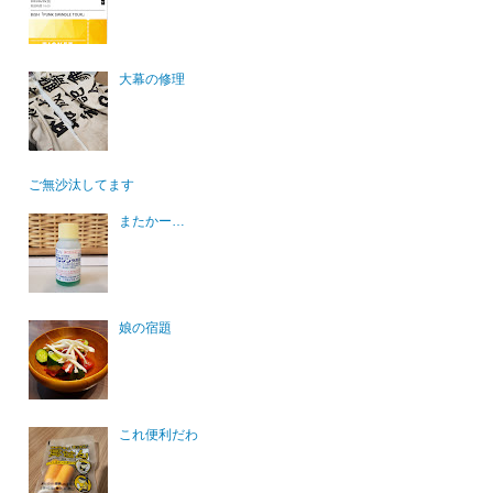
大幕の修理
ご無沙汰してます
またかー…
娘の宿題
これ便利だわ