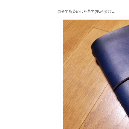
自分で藍染めした革で(ΦωΦ)ﾌﾌﾌ…