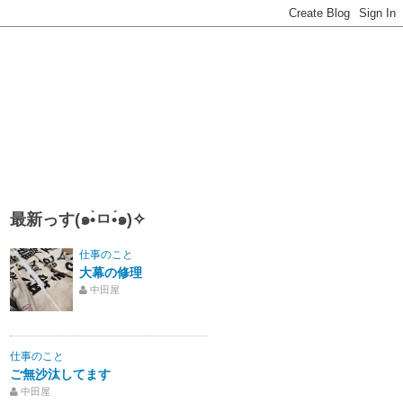
最新っす(๑•̀ㅁ•́๑)✧
仕事のこと
大幕の修理
中田屋
仕事のこと
ご無沙汰してます
中田屋