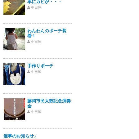
革にカビが・・・
中田屋
わんわんのポーチ装
着！
中田屋
手作りポーチ
中田屋
藤岡市民太鼓記念演奏
会
中田屋
催事のお知らせ♪