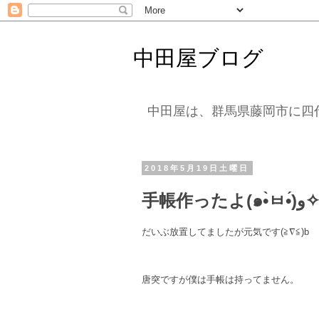
中田屋ブログ
中田屋は、群馬県藤岡市に四
2018年5月19日土曜日
手帳作ったよ(๑•̀ㅂ•́)و
だいぶ放置してましたが元気です(≧∇≦)b
唐突ですが僕は手帳は持ってません。