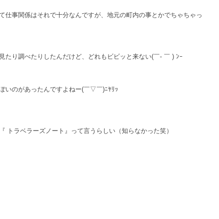
て仕事関係はそれで十分なんですが、地元の町内の事とかでちゃちゃっ
り調べたりしたんだけど、どれもビビッと来ない(￣- ￣ ) ﾝｰ
いのがあったんですよねー(￣▽￣)ﾆﾔﾘｯ
『 トラベラーズノート』って言うらしい（知らなかった笑）