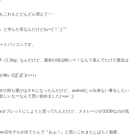
もこれもとどんどん増えて･･･
だ筈なんだけどねー(´▽`;) '`'`
ートパソコンです。
MA（1.2kg）なんだけど、最初の頃は軽いー！なんて喜んでたけど最近は
(||ﾟДﾟ)ﾋｨｨｨｨ
データの持ち運びはＯＫになったんだけど、androidじゃ出来ない事をしたい
しいなーなんて思い始めました(´•ω•`;;)
yogaタブレットにしようと思ってたんだけど、ストレージが32GBなのが気
のWindows10モデルが出てたんで『おぉ！』と思いこれまたしばらく観察。