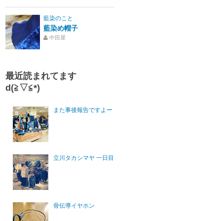
藍染のこと
藍染め帽子
中田屋
最近読まれてます
d(≧▽≦*)
また事後報告ですよー
立川タカシマヤ 一日目
骨伝導イヤホン