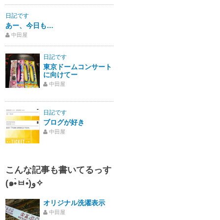
日記です
あー、今日も…
中田屋
日記です
東京ドームコンサート
に向けてー
中田屋
日記です
ブログが好き
中田屋
こんな記事も書いてるっす
(๑•̀ㅂ•́)و✧
オリジナル洗濯表示
中田屋