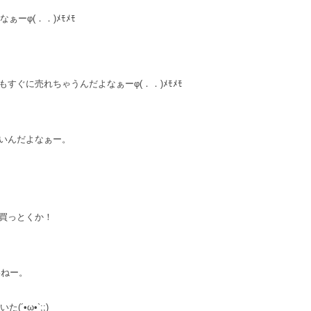
ぁーφ(．．)ﾒﾓﾒﾓ
すぐに売れちゃうんだよなぁーφ(．．)ﾒﾓﾒﾓ
いんだよなぁー。
買っとくか！
いねー。
´•ω•`;;)