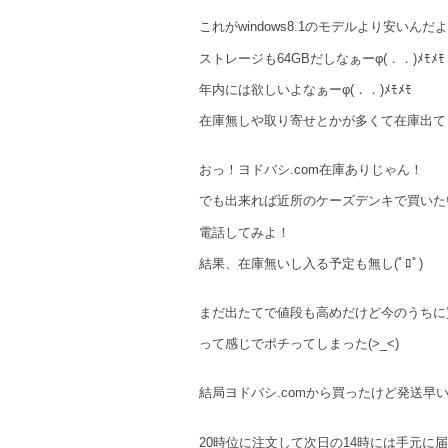
これがwindows8.1のモデルより安いんだよな
ストレージも64GBだしなぁーφ(．．)ﾒﾓﾒﾓ
年内には欲しいよなぁーφ(．．)ﾒﾓﾒﾓ
在庫無しや取り寄せとかが多くて在庫出ても
おっ！ヨドバシ.com在庫ありじゃん！
でも出来れば近所のケーズデンキで買いた
電話してみよ！
結果、在庫無いし入る予定も無し(ﾟﾛﾟ)
まだ出たてで値段も高めだけど今のうちに
って感じでポチってしまった(>_<)
結局ヨドバシ.comから買ったけど発送早
20時位に注文して次日の14時には手元に届いた(