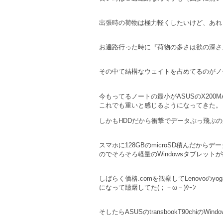
出張時の荷物は極力軽くしたいけど、あれ
お遍路行った時に『荷物の多さは欲の深さ』と学ん
その中て結構なウェイトを占めてるのがノ
今もってるノートの最小がASUSのX200
これでも重いと感じるようになってきた。
しかもHDDだから衝撃でデータぶっ飛ぶのが怖いΣ
スマホに128GBのmicroSD積んだから
のでそろそろ軽量のWindowsタブレットが欲
しばらく価格.comを観察してLenovoの
になって躊躇してた(；－ω－)ｳｰﾝ
そしたらASUSのtransbookT90chi