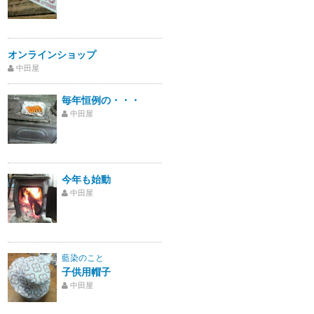
オンラインショップ
中田屋
毎年恒例の・・・
中田屋
今年も始動
中田屋
藍染のこと
子供用帽子
中田屋