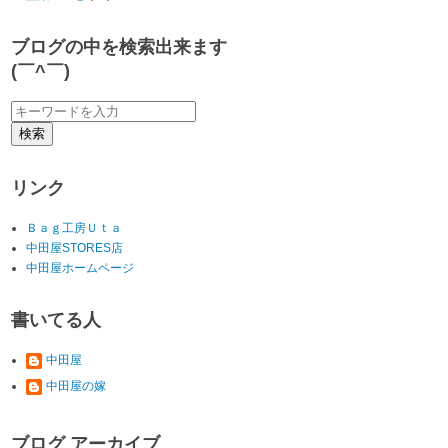
ブログの中を検索出来ます
(￣^￣)ゞ
リンク
Ｂａｇ工房Ｕｔａ
中田屋STORES店
中田屋ホームページ
書いてる人
中田屋
中田屋の嫁
ブログ アーカイブ