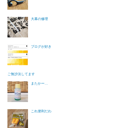
大幕の修理
ブログが好き
ご無沙汰してます
またかー…
これ便利だわ