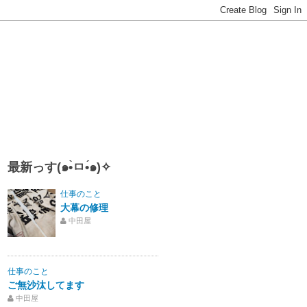
最新っす(๑•̀ㅁ•́๑)✧
仕事のこと
大幕の修理
中田屋
仕事のこと
ご無沙汰してます
中田屋