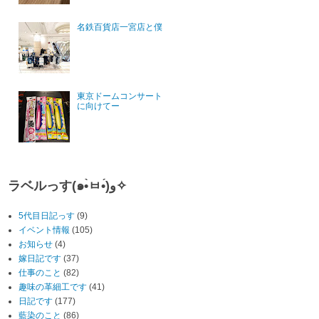
名鉄百貨店一宮店と僕
東京ドームコンサート
に向けてー
ラベルっす(๑•̀ㅂ•́)و✧
5代目日記っす
(9)
イベント情報
(105)
お知らせ
(4)
嫁日記です
(37)
仕事のこと
(82)
趣味の革細工です
(41)
日記です
(177)
藍染のこと
(86)