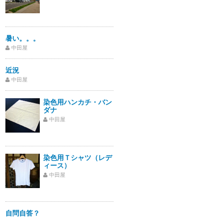
暑い。。。
中田屋
近況
中田屋
染色用ハンカチ・バン
ダナ
中田屋
染色用Ｔシャツ（レデ
ィース）
中田屋
自問自答？