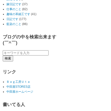
嫁日記です
(37)
仕事のこと
(82)
趣味の革細工です
(41)
日記です
(177)
藍染のこと
(86)
ブログの中を検索出来ます
(￣^￣)ゞ
リンク
Ｂａｇ工房Ｕｔａ
中田屋STORES店
中田屋ホームページ
書いてる人