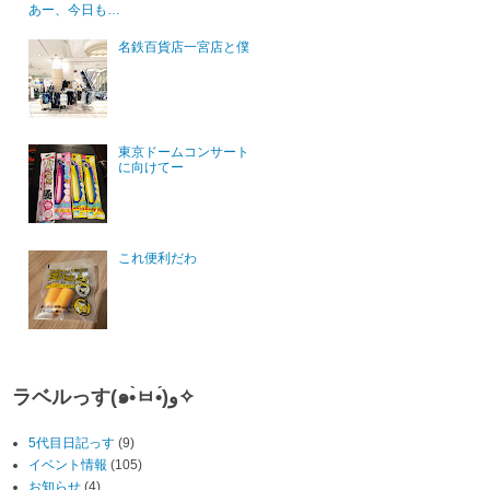
あー、今日も…
名鉄百貨店一宮店と僕
東京ドームコンサート
に向けてー
これ便利だわ
ラベルっす(๑•̀ㅂ•́)و✧
5代目日記っす
(9)
イベント情報
(105)
お知らせ
(4)