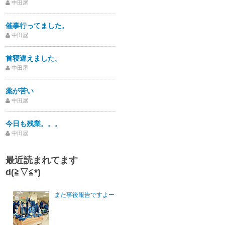
中田屋
催事行ってました。
中田屋
首寝違えました。
中田屋
薬が苦い
中田屋
今日も残業。。。
中田屋
最近読まれてます
d(≧▽≦*)
また事後報告ですよー