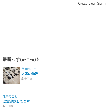
最新っす(๑•̀ㅁ•́๑)✧
仕事のこと
大幕の修理
中田屋
仕事のこと
ご無沙汰してます
中田屋