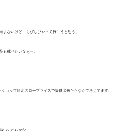
進まないけど、ちびちびやって行こうと思う。
品も載せたいなぁー。
トショップ限定のロープライスで提供出来たらなんて考えてます。
着いてからかな。