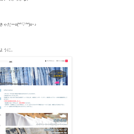
ーo(*^▽^*)o~♪
ように。