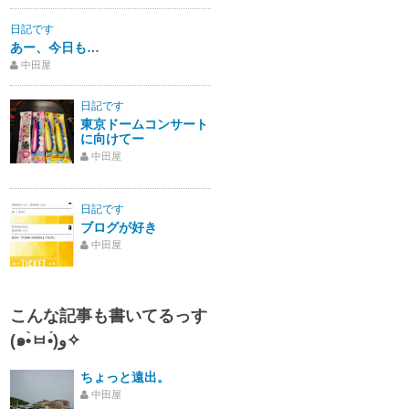
日記です
あー、今日も…
中田屋
日記です
東京ドームコンサート
に向けてー
中田屋
日記です
ブログが好き
中田屋
こんな記事も書いてるっす
(๑•̀ㅂ•́)و✧
ちょっと遠出。
中田屋