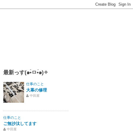
最新っす(๑•̀ㅁ•́๑)✧
仕事のこと
大幕の修理
中田屋
仕事のこと
ご無沙汰してます
中田屋