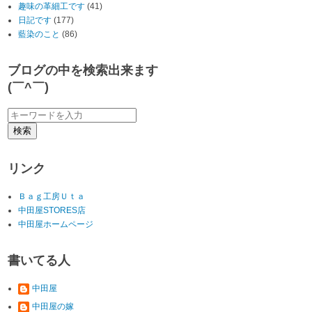
趣味の革細工です
(41)
日記です
(177)
藍染のこと
(86)
ブログの中を検索出来ます
(￣^￣)ゞ
リンク
Ｂａｇ工房Ｕｔａ
中田屋STORES店
中田屋ホームページ
書いてる人
中田屋
中田屋の嫁