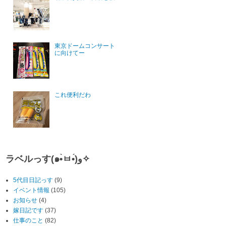
東京ドームコンサート
に向けてー
これ便利だわ
ラベルっす(๑•̀ㅂ•́)و✧
5代目日記っす
(9)
イベント情報
(105)
お知らせ
(4)
嫁日記です
(37)
仕事のこと
(82)