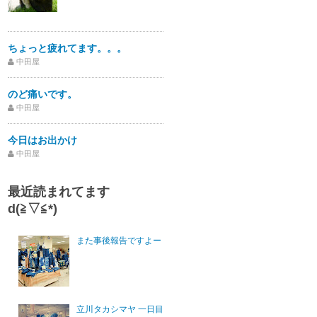
ちょっと疲れてます。。。
中田屋
のど痛いです。
中田屋
今日はお出かけ
中田屋
最近読まれてます
d(≧▽≦*)
また事後報告ですよー
立川タカシマヤ 一日目