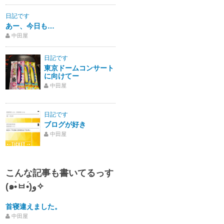
日記です
あー、今日も…
中田屋
日記です
東京ドームコンサート
に向けてー
中田屋
日記です
ブログが好き
中田屋
こんな記事も書いてるっす
(๑•̀ㅂ•́)و✧
首寝違えました。
中田屋