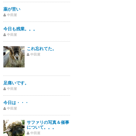
薬が苦い
中田屋
今日も残業。。。
中田屋
これ忘れてた。
中田屋
足痛いです。
中田屋
今日は・・・
中田屋
サファリの写真＆催事
について。。。
中田屋