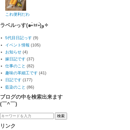
これ便利だわ
ラベルっす(๑•̀ㅂ•́)و✧
5代目日記っす
(9)
イベント情報
(105)
お知らせ
(4)
嫁日記です
(37)
仕事のこと
(82)
趣味の革細工です
(41)
日記です
(177)
藍染のこと
(86)
ブログの中を検索出来ます
(￣^￣)ゞ
リンク