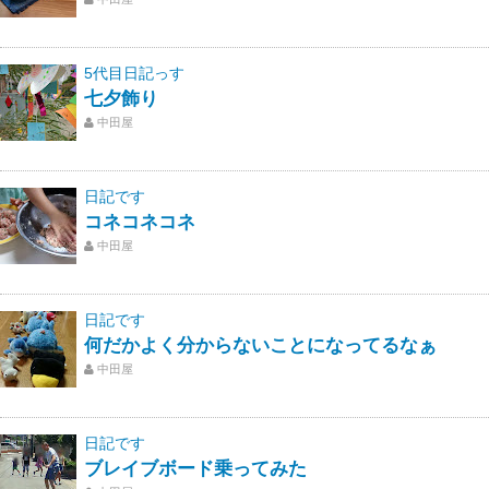
5代目日記っす
七夕飾り
中田屋
日記です
コネコネコネ
中田屋
日記です
何だかよく分からないことになってるなぁ
中田屋
日記です
ブレイブボード乗ってみた