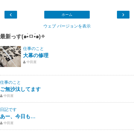
‹
›
ホーム
ウェブ バージョンを表示
最新っす(๑•̀ㅁ•́๑)✧
仕事のこと
大幕の修理
中田屋
仕事のこと
ご無沙汰してます
中田屋
日記です
あー、今日も…
中田屋