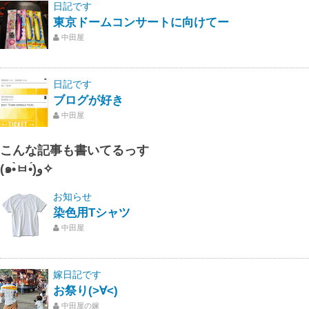
日記です
東京ドームコンサートに向けてー
中田屋
日記です
ブログが好き
中田屋
こんな記事も書いてるっす
(๑•̀ㅂ•́)و✧
お知らせ
染色用Tシャツ
中田屋
嫁日記です
お祭り(>∀<)
中田屋の嫁