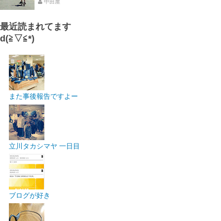
中田屋
最近読まれてます
d(≧▽≦*)
また事後報告ですよー
立川タカシマヤ 一日目
ブログが好き