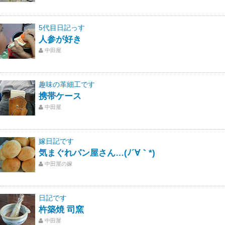
5代目日記っす
人参が好き
中田屋
趣味の革細工です
携帯ケース
中田屋
嫁日記です
気まぐれパン屋さん…(ﾉ´∀｀*)
中田屋の嫁
日記です
杵築焼 司窯
中田屋