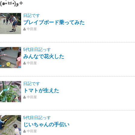
(๑•̀ㅂ•́)و✧
日記です
ブレイブボード乗ってみた
中田屋
5代目日記っす
みんなで花火した
中田屋
日記です
トマトが生えた
中田屋
5代目日記っす
じいちゃんの手伝い
中田屋