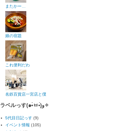
またかー…
娘の宿題
これ便利だわ
名鉄百貨店一宮店と僕
ラベルっす(๑•̀ㅂ•́)و✧
5代目日記っす
(9)
イベント情報
(105)