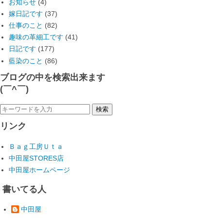
お知らせ
(4)
嫁日記です
(37)
仕事のこと
(82)
趣味の革細工です
(41)
日記です
(177)
藍染のこと
(86)
ブログの中を検索出来ます
(￣^￣)ゞ
リンク
Ｂａｇ工房Ｕｔａ
中田屋STORES店
中田屋ホームページ
書いてる人
中田屋