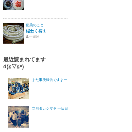
藍染のこと
縦わく柄１
中田屋
最近読まれてます
d(≧▽≦*)
また事後報告ですよー
立川タカシマヤ 一日目