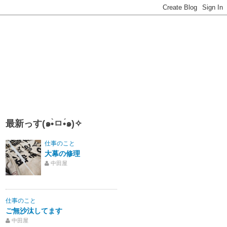
最新っす(๑•̀ㅁ•́๑)✧
仕事のこと
大幕の修理
中田屋
仕事のこと
ご無沙汰してます
中田屋