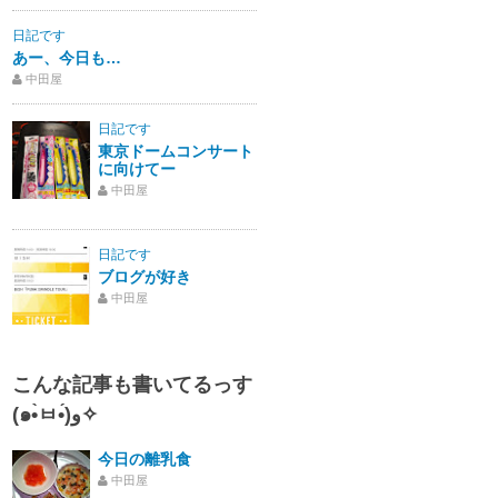
日記です
あー、今日も…
中田屋
日記です
東京ドームコンサート
に向けてー
中田屋
日記です
ブログが好き
中田屋
こんな記事も書いてるっす
(๑•̀ㅂ•́)و✧
今日の離乳食
中田屋