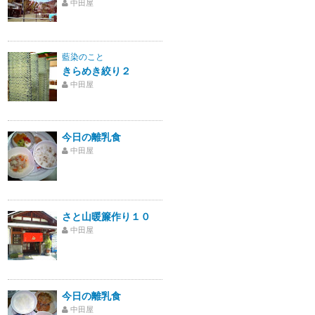
中田屋
藍染のこと
きらめき絞り２
中田屋
今日の離乳食
中田屋
さと山暖簾作り１０
中田屋
今日の離乳食
中田屋