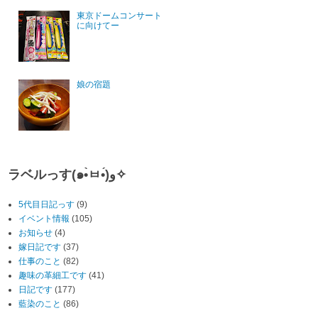
東京ドームコンサート
に向けてー
娘の宿題
ラベルっす(๑•̀ㅂ•́)و✧
5代目日記っす
(9)
イベント情報
(105)
お知らせ
(4)
嫁日記です
(37)
仕事のこと
(82)
趣味の革細工です
(41)
日記です
(177)
藍染のこと
(86)