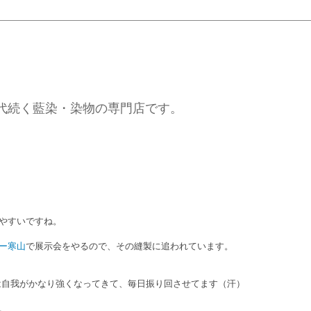
代続く藍染・染物の専門店です。
やすいですね。
ー寒山
で展示会をやるので、その縫製に追われています。
は自我がかなり強くなってきて、毎日振り回させてます（汗）
。