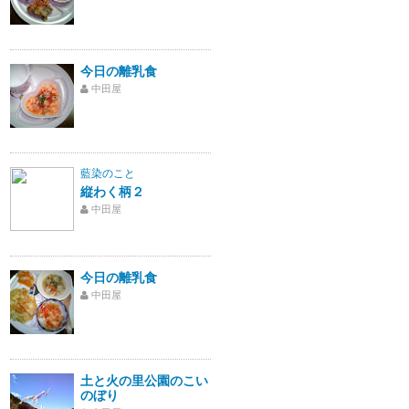
今日の離乳食
中田屋
藍染のこと
縦わく柄２
中田屋
今日の離乳食
中田屋
土と火の里公園のこい
のぼり